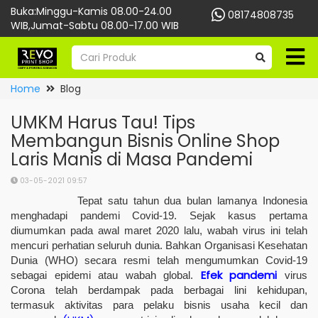
Buka:Minggu-Kamis 08.00-24.00
08174808735
WIB,Jumat-Sabtu 08.00-17.00 WIB
Home
Blog
UMKM Harus Tau! Tips
Membangun Bisnis Online Shop
Laris Manis di Masa Pandemi
03-05-2021 09:57
Tepat satu tahun dua bulan lamanya Indonesia
menghadapi pandemi Covid-19. Sejak kasus pertama
diumumkan pada awal maret 2020 lalu, wabah virus ini telah
mencuri perhatian seluruh dunia. Bahkan Organisasi Kesehatan
Dunia (WHO) secara resmi telah mengumumkan Covid-19
Efek pandemi
sebagai epidemi atau wabah global.
virus
Corona telah berdampak pada berbagai lini kehidupan,
termasuk aktivitas para pelaku bisnis usaha kecil dan