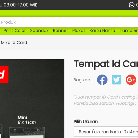
 08.00-17.00 WIB
Print Color
Spanduk
Banner
Plakat
Kartu Nama
Tumbler
 Mika Id Card
Tempat Id Card
Bagikan :
"Jual tempat ID Card | casing Id |
Panitia bisa satuan, Hubungi : 
Pilih Ukuran