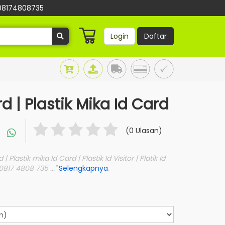
08174808735
Login
Daftar
 | Plastik Mika Id Card
(0 Ulasan)
 Plastik mika Id Card | Plastik Id Visitor | Platik Id
0817 4808 735 ..."
Selengkapnya
.