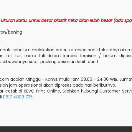
ukuran kartu, untuk besar plastik mika akan lebih besar (ada sp
ran/bening
dahulu sebelum melakukan order, ketersediaan stok setiap uku
tali kur, maka tali dalam kondisi terpisah / belum dipasa
 dibawahnya saat packing pesanan lebih dari 1.
com adalah Minggu - Kamis mulai jam 08.00 – 24.00 WIB, Jumat
lah jam operasional akan diproses pada hari berikutnya.
ar cetak di REVO Print Online, Silahkan hubungi Customer Serv
di
0817 4808 735