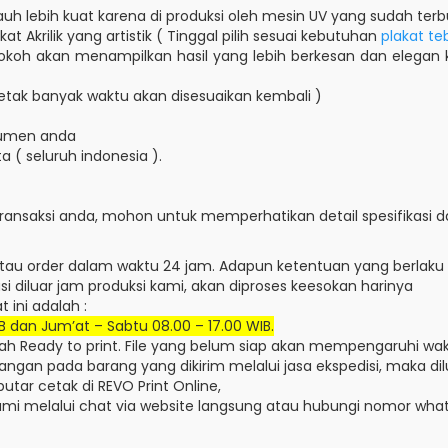
jauh lebih kuat karena di produksi oleh mesin UV yang sudah terb
 Akrilik yang artistik ( Tinggal pilih sesuai kebutuhan
plakat te
 kokoh akan menampilkan hasil yang lebih berkesan dan elegan
cetak banyak waktu akan disesuaikan kembali )
umen anda
a ( seluruh indonesia ).
saksi anda, mohon untuk memperhatikan detail spesifikasi da
 order dalam waktu 24 jam. Adapun ketentuan yang berlaku s
 diluar jam produksi kami, akan diproses keesokan harinya
 ini adalah :
B dan Jum’at – Sabtu 08.00 – 17.00 WIB.
dah Ready to print. File yang belum siap akan mempengaruhi wak
langan pada barang yang dikirim melalui jasa ekspedisi, maka di
utar cetak di REVO Print Online,
ami melalui chat via website langsung atau hubungi nomor wha