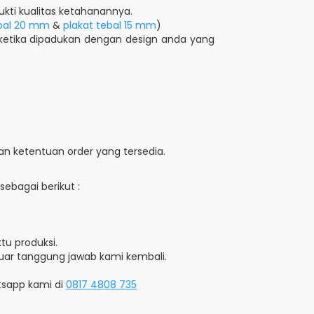
ukti kualitas ketahanannya.
bal 20 m
m
&
plakat tebal 15 mm
)
 ketika dipadukan dengan design anda yang
n ketentuan order yang tersedia.
ebagai berikut :
tu produksi.
luar tanggung jawab kami kembali.
tsapp kami di
0817 4808 735