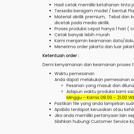
Hasil cetak memiliki ketahanan tinta 
Tersedia beragam model / bentuk Plakat
Material akrilik premium, Tebal dan
dicetak pada media akrilik.
Proses produksi cepat hanya 1 hari ( 
Cetak banyak lebih murah
Kami menjamin keamanan data/dok
Menerima order jakarta dan luar jakart
Ketentuan order :
Demi kenyamanan dan keamanan proses tran
Waktu pemesanan
Anda dapat melakukan pemesanan atau
Pesanan yang masuk dan dilunasi
Adapun waktu produksi kami saat
Minggu – Kamis 08.00 – 21.00 WI
Pastikan file yang anda lampirkan su
Apabila terdapat kerusakan atau kehi
Jika anda memiliki pertanyaan lain sep
Silahkan hubungi Customer Service k