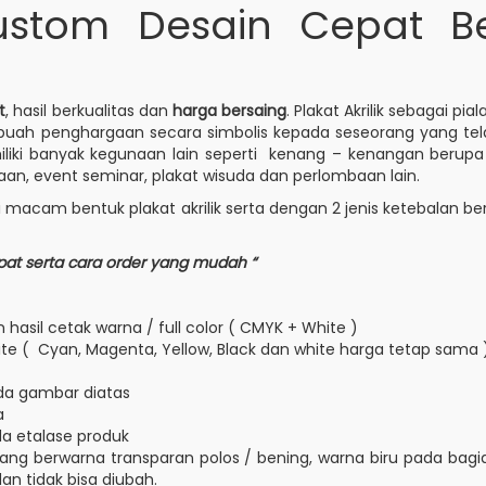
 Custom Desain Cepat B
t
, hasil berkualitas dan
harga bersaing
. Plakat Akrilik sebagai 
ah penghargaan secara simbolis kepada seseorang yang telah 
emiliki banyak kegunaan lain seperti kenang – kenangan berupa
n, event seminar, plakat wisuda dan perlombaan lain.
am bentuk plakat akrilik serta dengan 2 jenis ketebalan be
cepat serta cara order yang mudah “
asil cetak warna / full color ( CMYK + White )
te ( Cyan, Magenta, Yellow, Black dan white harga tetap sama 
da gambar diatas
a
ada etalase produk
a yang berwarna transparan polos / bening, warna biru pada ba
n tidak bisa diubah.