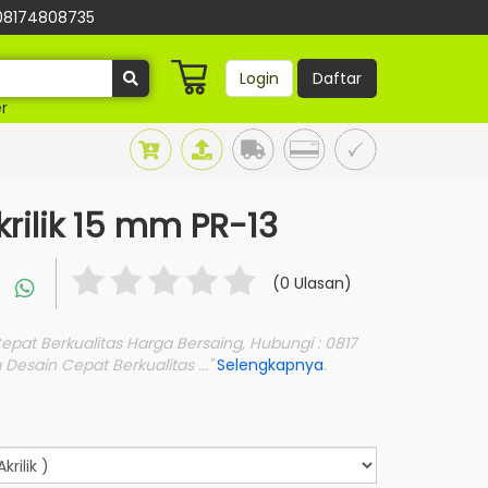
08174808735
Login
Daftar
r
krilik 15 mm PR-13
(0 Ulasan)
Cepat Berkualitas Harga Bersaing, Hubungi : 0817
 Desain Cepat Berkualitas ..."
Selengkapnya
.