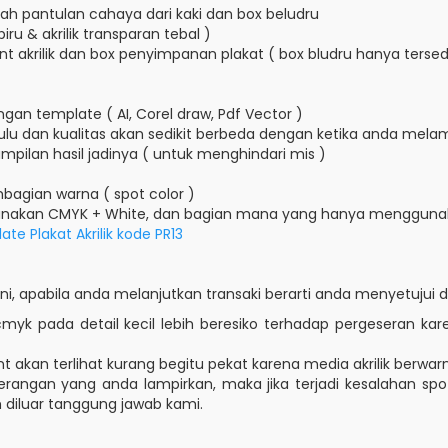
alah pantulan cahaya dari kaki dan box beludru
k biru & akrilik transparan tebal )
int akrilik dan box penyimpanan plakat ( box bludru hanya tersed
ngan template ( AI, Corel draw, Pdf Vector )
dahulu dan kualitas akan sedikit berbeda dengan ketika anda melam
mpilan hasil jadinya ( untuk menghindari mis )
mbagian warna ( spot color )
nakan CMYK + White, dan bagian mana yang hanya menggunaka
te Plakat Akrilik kode PR13
, apabila anda melanjutkan transaki berarti anda menyetujui d
yk pada detail kecil lebih beresiko terhadap pergeseran kare
t akan terlihat kurang begitu pekat karena media akrilik berwar
rangan yang anda lampirkan, maka jika terjadi kesalahan spot
 diluar tanggung jawab kami.