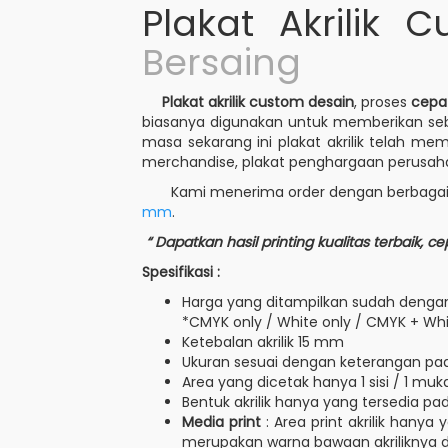
Plakat Akrilik
Bersaing
Plakat akrilik custom desain
, proses
cepa
biasanya digunakan untuk memberikan sebu
masa sekarang ini plakat akrilik telah m
merchandise, plakat penghargaan perusahaa
Kami menerima order dengan berbagai mac
mm
.
“ Dapatkan hasil printing kualitas terbaik, 
Spesifikasi :
Harga yang ditampilkan sudah dengan h
*CMYK only / White only / CMYK + Whi
Ketebalan akrilik 15 mm
Ukuran sesuai dengan keterangan pa
Area yang dicetak hanya 1 sisi / 1 muk
Bentuk akrilik hanya yang tersedia p
Media print
: Area print akrilik hany
merupakan warna bawaan akriliknya da