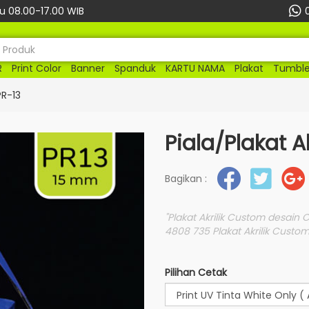
 08.00-17.00 WIB
R
Print Color
Banner
Spanduk
KARTU NAMA
Plakat
Tumble
PR-13
Piala/Plakat A
Bagikan :
"Plakat Akrilik Custom desain 
4808 735 Plakat Akrilik Custom
Pilihan Cetak