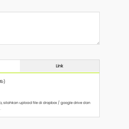
Link
Mb)
Mb, silahkan upload file di dropbox / google drive dan
i
.