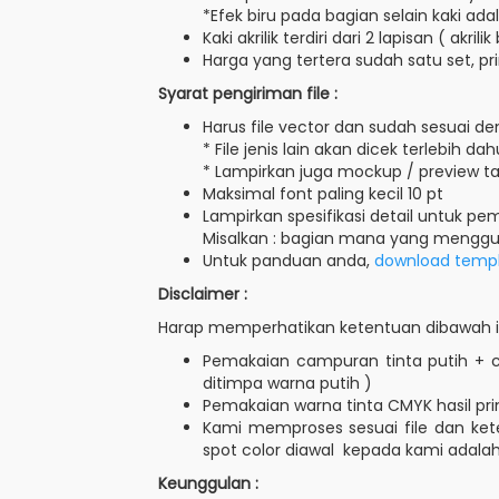
*Efek biru pada bagian selain kaki ad
Kaki akrilik terdiri dari 2 lapisan ( akrili
Harga yang tertera sudah satu set, pr
Syarat pengiriman file :
Harus file vector dan sudah sesuai de
* File jenis lain akan dicek terlebih 
* Lampirkan juga mockup / preview ta
Maksimal font paling kecil 10 pt
Lampirkan spesifikasi detail untuk pe
Misalkan : bagian mana yang menggu
Untuk panduan anda,
download templa
Disclaimer :
Harap memperhatikan ketentuan dibawah ini
Pemakaian campuran tinta putih + cm
ditimpa warna putih )
Pemakaian warna tinta CMYK hasil prin
Kami memproses sesuai file dan kete
spot color diawal kepada kami adalah
Keunggulan :