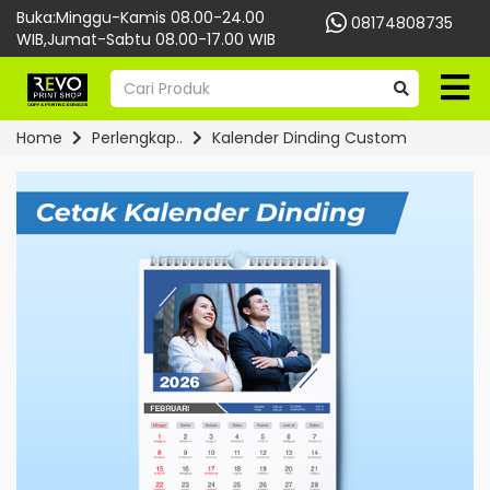
Buka:Minggu-Kamis 08.00-24.00
08174808735
WIB,Jumat-Sabtu 08.00-17.00 WIB
Home
Perlengkap..
Kalender Dinding Custom