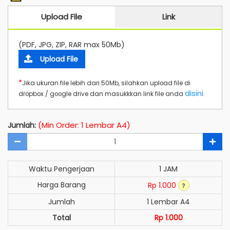
Upload File
Link
(PDF, JPG, ZIP, RAR max 50Mb)
Upload File
*
Jika ukuran file lebih dari 50Mb, silahkan upload file di
disini
dropbox / google drive dan masukkkan link file anda
.
(Min Order: 1 Lembar A4)
Jumlah:
Waktu Pengerjaan
1 JAM
Harga Barang
Rp 1.000
Jumlah
1 Lembar A4
Total
Rp 1.000