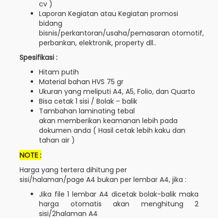
cv )
Laporan Kegiatan atau Kegiatan promosi
bidang
bisnis/perkantoran/usaha/pemasaran otomotif,
perbankan, elektronik, property dll..
Spesifikasi :
Hitam putih
Material bahan HVS 75 gr
Ukuran yang meliputi A4, A5, Folio, dan Quarto
Bisa cetak 1 sisi / Bolak – balik
Tambahan laminating tebal
akan memberikan keamanan lebih pada
dokumen anda ( Hasil cetak lebih kaku dan
tahan air )
NOTE :
Harga yang tertera dihitung per
sisi/halaman/page A4 bukan per lembar A4, jika :
Jika file 1 lembar A4 dicetak bolak-balik maka
harga otomatis akan menghitung 2
sisi/2halaman A4