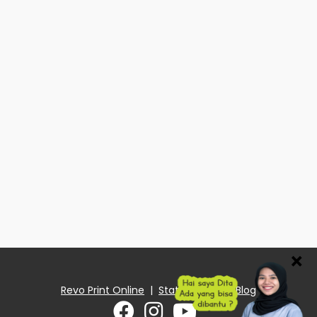
×
Revo Print Online
|
Status Order
|
Blog