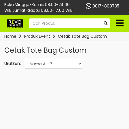
Buka:Minggu-Kamis 08.00-24.00
08174808735
WIB,Jumat-Sabtu 08.00-17.00 WIB
Home
Produk Event
Cetak Tote Bag Custom
Cetak Tote Bag Custom
Urutkan: