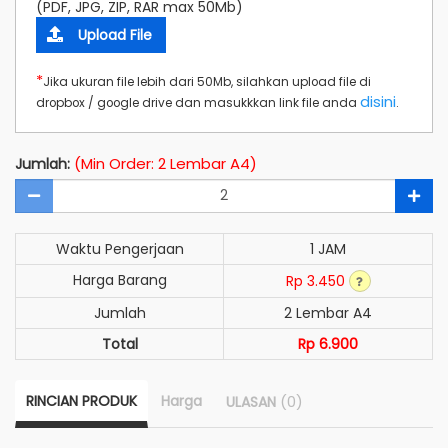
(PDF, JPG, ZIP, RAR max 50Mb)
Upload File
*
Jika ukuran file lebih dari 50Mb, silahkan upload file di
disini
dropbox / google drive dan masukkkan link file anda
.
(Min Order: 2 Lembar A4)
Jumlah:
Waktu Pengerjaan
1 JAM
Harga Barang
Rp 3.450
Jumlah
2 Lembar A4
Total
Rp 6.900
RINCIAN PRODUK
Harga
(0)
ULASAN