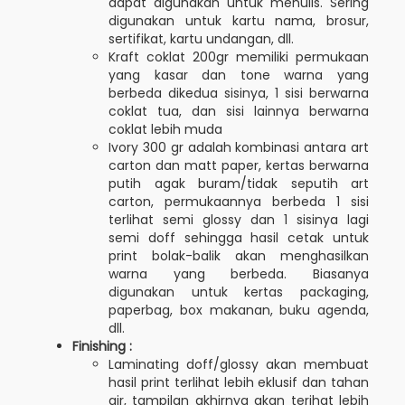
dapat digunakan untuk menulis. Sering
digunakan untuk kartu nama, brosur,
sertifikat, kartu undangan, dll.
Kraft coklat 200gr memiliki permukaan
yang kasar dan tone warna yang
berbeda dikedua sisinya, 1 sisi berwarna
coklat tua, dan sisi lainnya berwarna
coklat lebih muda
Ivory 300 gr adalah kombinasi antara art
carton dan matt paper, kertas berwarna
putih agak buram/tidak seputih art
carton, permukaannya berbeda 1 sisi
terlihat semi glossy dan 1 sisinya lagi
semi doff sehingga hasil cetak untuk
print bolak-balik akan menghasilkan
warna yang berbeda. Biasanya
digunakan untuk kertas packaging,
paperbag, box makanan, buku agenda,
dll.
Finishing :
Laminating doff/glossy akan membuat
hasil print terlihat lebih eklusif dan tahan
air, tampilan akhirnya akan terihat lebih