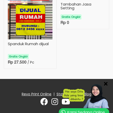
Tambahan Jasa
Setting
Gratis Ongkir
Rp 0
Spanduk Rumah dijual
Gratis Ongkir
/ Pc
Rp 27.500
×
Revo Print Online
|
Status Order
|
Blog
Kami Sedang Online