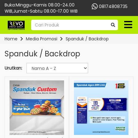
Buka:Minggu-Kamis 08.00-24.00
08174808735
WIB,Jumat-Sabtu 08.00-17.00 WIB
Home
Media Promosi
Spanduk / Backdrop
Spanduk / Backdrop
Urutkan: