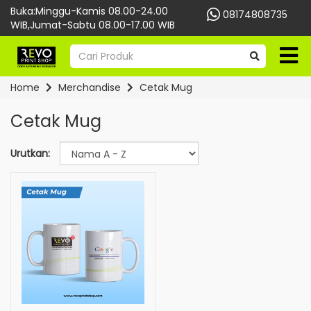
Buka:Minggu-Kamis 08.00-24.00
08174808735
WIB,Jumat-Sabtu 08.00-17.00 WIB
Home
Merchandise
Cetak Mug
Cetak Mug
Urutkan: