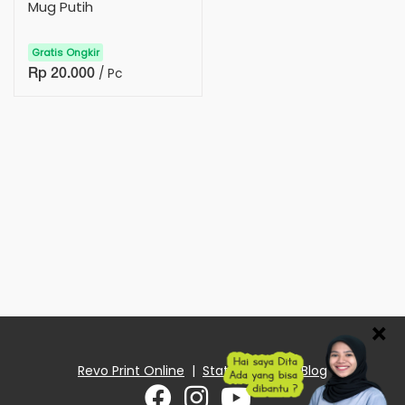
Mug Putih
Gratis Ongkir
/ Pc
Rp 20.000
×
Revo Print Online
|
Status Order
|
Blog