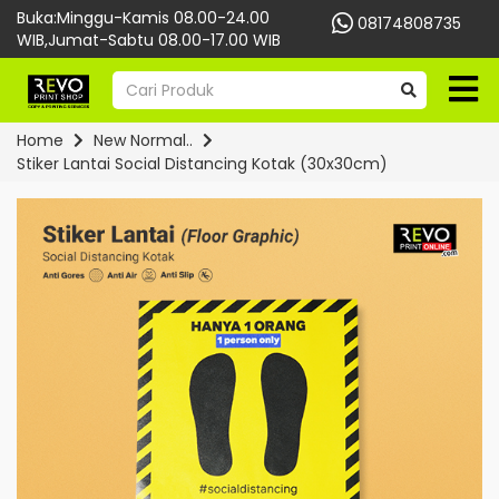
Buka:Minggu-Kamis 08.00-24.00
08174808735
WIB,Jumat-Sabtu 08.00-17.00 WIB
Home
New Normal..
Stiker Lantai Social Distancing Kotak (30x30cm)