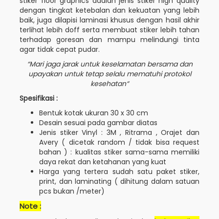
stiker floor graphics adalah jenis stiker high quality
dengan tingkat ketebalan dan kekuatan yang lebih
baik, juga dilapisi laminasi khusus dengan hasil akhir
terlihat lebih doff serta membuat stiker lebih tahan
terhadap goresan dan mampu melindungi tinta
agar tidak cepat pudar.
“Mari jaga jarak untuk keselamatan bersama dan
upayakan untuk tetap selalu mematuhi protokol
kesehatan“
Spesifikasi :
Bentuk kotak ukuran 30 x 30 cm
Desain sesuai pada gambar diatas
Jenis stiker Vinyl : 3M , Ritrama , Orajet dan
Avery ( dicetak random / tidak bisa request
bahan ) : kualitas stiker sama-sama memiliki
daya rekat dan ketahanan yang kuat
Harga yang tertera sudah satu paket stiker,
print, dan laminating ( dihitung dalam satuan
pcs bukan /meter)
Note :